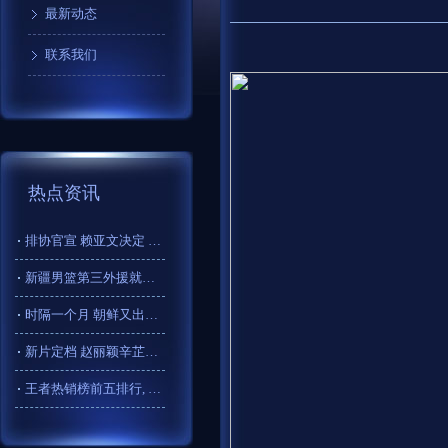
最新动态
联系我们
热点资讯
排协官宣 赖亚文决定 后备人才名单公布 中非混血“埃格努”入
新疆男篮第三外援就位, 这位外援如何呢? 简单给大家分析下
时隔一个月 朝鲜又出手了！
新片定档 赵丽颖辛芷蕾恶女交手
王者热销榜前五排行, 4款新皮, 逐花归海凭实力上榜