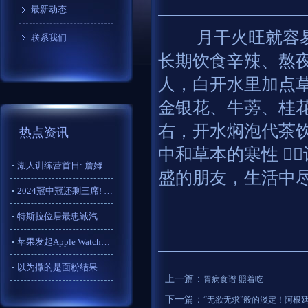
最新动态
月干火旺就容易上
联系我们
长期饮食辛辣、熬夜
人，白开水里加点草
金银花、牛蒡、桂花
右，开水焖泡代茶饮用
热点资讯
中和草本的寒性 👉
湖人训练营首日: 詹姆斯指导布朗尼 雷迪克明牌9人轮转 多人
盛的朋友，生活中
2024冠中冠还剩三席! 约翰希金斯仍未上岸! 张安达盼复制
特斯拉位居最忠诚汽车品牌榜首
苹果发起Apple Watch调查问卷
以为撒的是面粉结果告诉我是骨灰! 印度一个好魔幻的地方! 大
上一篇：
胃病食谱 照着吃
下一篇：
“无欲无求”般的淡定！阿根