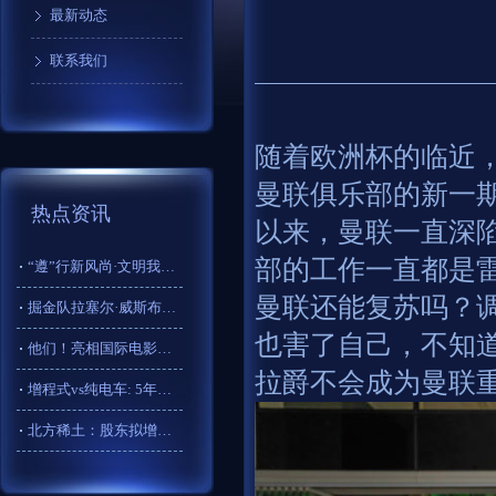
最新动态
联系我们
随着欧洲杯的临近
曼联俱乐部的新一
热点资讯
以来，曼联一直深
部的工作一直都是
“遵”行新风尚·文明我先行│务川自治县茅天镇：小院花果香，家
曼联还能复苏吗？
掘金队拉塞尔·威斯布鲁克以惊人的三分球数据击败斯蒂芬·库里
也害了自己，不知
他们！亮相国际电影节！
拉爵不会成为曼联
增程式vs纯电车: 5年用车成本大起底! 选错悔三年!
北方稀土：股东拟增持不超过2%的股份